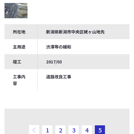
所在地
新潟県新潟市中央区姥ヶ山地先
主用途
渋滞等の緩和
竣工
2017/03
工事内
道路改良工事
容
前のページ
1
2
3
4
5