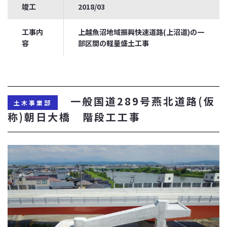
竣工
2018/03
工事内
上越魚沼地域振興快速道路(上沼道)の一
容
部区間の軽量盛土工事
一般国道289号燕北道路(仮
土木事業部
称)朝日大橋 階段工工事