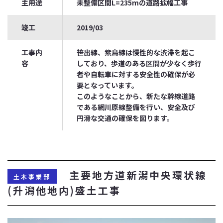
主用途
未整備区間L=235mの道路拡幅工事
竣工
2019/03
工事内
笹出線、紫鳥線は慢性的な渋滞を起こ
容
しており、歩道のある区間が少なく歩行
者や自転車に対する安全性の確保が必
要となっています。
このようなことから、新たな幹線道路
である網川原線整備を行い、安全及び
円滑な交通の確保を図ります。
主要地方道新潟中央環状線
土木事業部
(升潟他地内)盛土工事