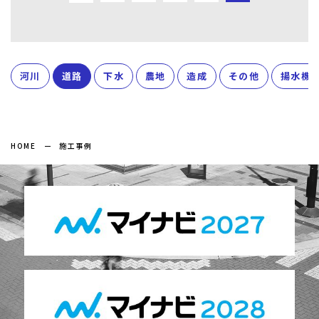
河川
道路
下水
農地
造成
その他
揚水機
HOME
施工事例