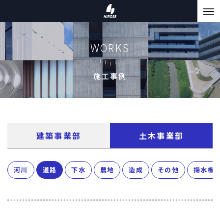
WORKS
施工事例
建築事業部
土木事業部
河川
道路
下水
農地
造成
その他
揚水機