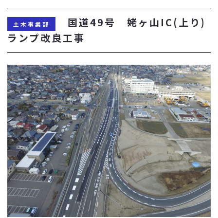
国道49号 姥ヶ山IC(上り)
土木事業部
ランプ改良工事