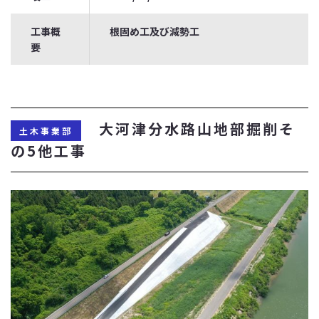
工事概
根固め工及び減勢工
要
大河津分水路山地部掘削そ
土木事業部
の5他工事