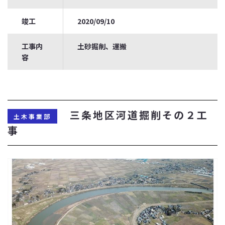
竣工
2020/09/10
工事内
土砂掘削、運搬
容
三条地区河道掘削その２工
土木事業部
事