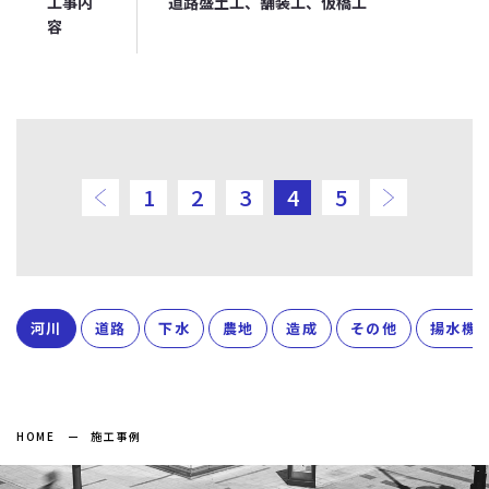
工事内
道路盛土工、舗装工、仮橋工
容
前のページ
次のペ
1
2
3
4
5
河川
道路
下水
農地
造成
その他
揚水機
HOME
施工事例