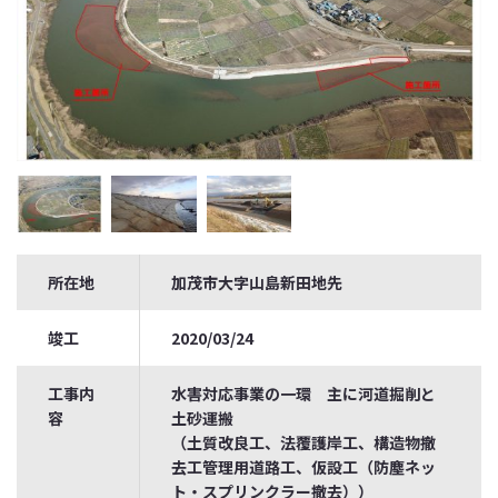
所在地
加茂市大字山島新田地先
竣工
2020/03/24
工事内
水害対応事業の一環 主に河道掘削と
容
土砂運搬
（土質改良工、法覆護岸工、構造物撤
去工管理用道路工、仮設工（防塵ネッ
ト・スプリンクラー撤去））