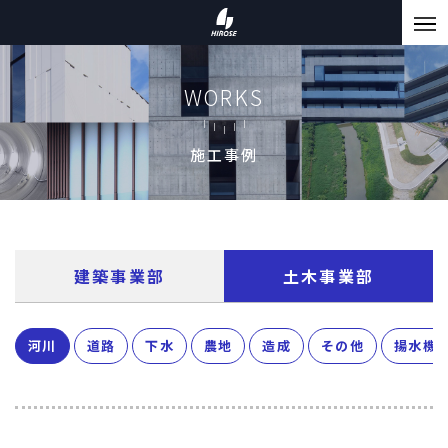
WORKS
施工事例
建築事業部
土木事業部
河川
道路
下水
農地
造成
その他
揚水機