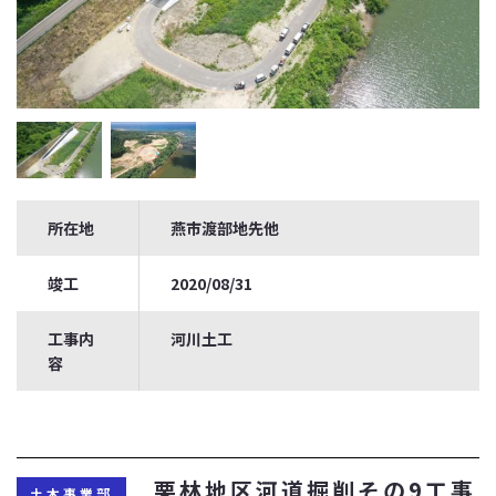
所在地
燕市渡部地先他
竣工
2020/08/31
工事内
河川土工
容
栗林地区河道掘削その9工事
土木事業部