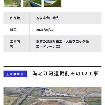
所在地
五泉市太田地先
竣工
2021/08/20
工事内
堤防の浸透対策工（大型ブロック張
容
工・ドレーン工）
海老江河道掘削その12工事
土木事業部