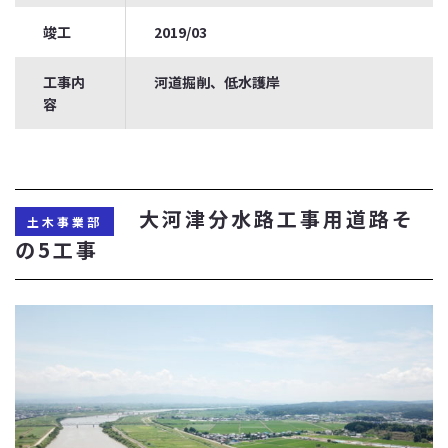
竣工
2019/03
工事内
河道掘削、低水護岸
容
大河津分水路工事用道路そ
土木事業部
の5工事