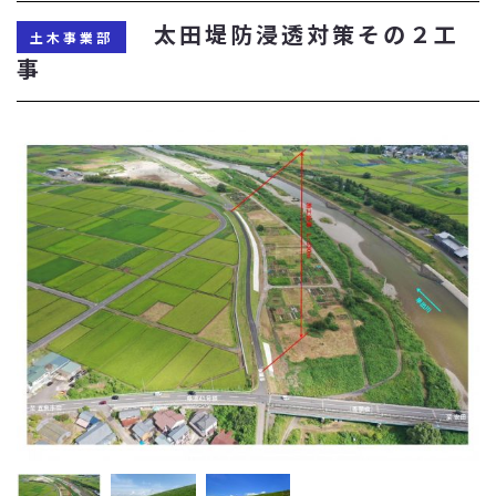
太田堤防浸透対策その２工
土木事業部
事