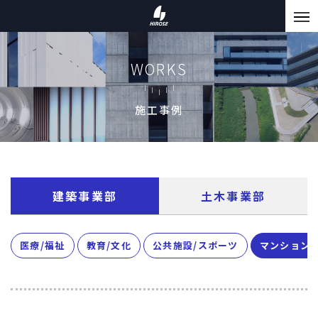
WORKS
施工事例
建築事業部
土木事業部
医療/福祉
教育/文化
公共施設/スポーツ
マンション/