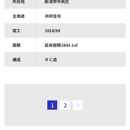
所在地
新潟市中央区
主用途
共同住宅
竣工
2018/09
面積
延床面積2643.1㎡
構造
ＲＣ造
次のページ
1
2