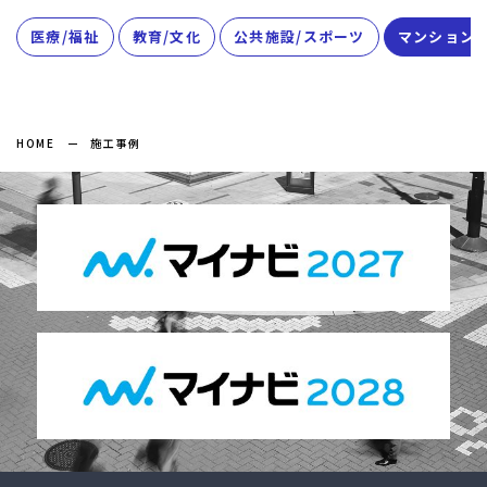
医療/福祉
教育/文化
公共施設/スポーツ
マンション/
HOME
施工事例