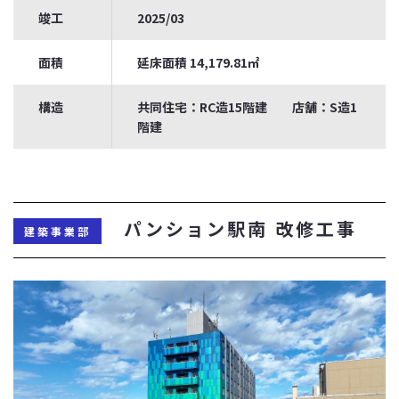
竣工
2025/03
面積
延床面積 14,179.81㎡
構造
共同住宅：RC造15階建 店舗：S造1
階建
パンション駅南 改修工事
建築事業部