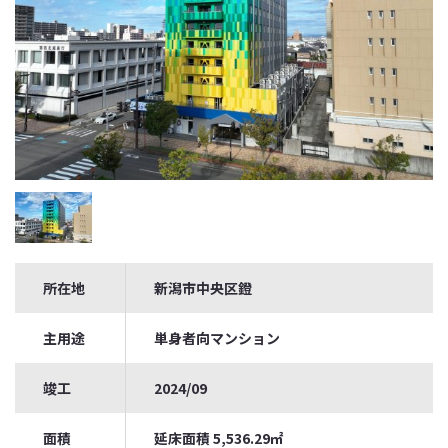
所在地
新潟市中央区鐙
主用途
単身者向マンション
竣工
2024/09
面積
延床面積 5,536.29㎡