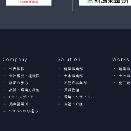
Company
Solution
Works
代表挨拶
建築事業部
建築事
会社概要・組織図
土木事業部
土木事
廣瀨の歩み
不動産事業部
施工現
品質・環境方針他
賃貸管理
CM・メディア
環境・リサイクル
拠点営業所
福祉・介護
SDGsへの取組み