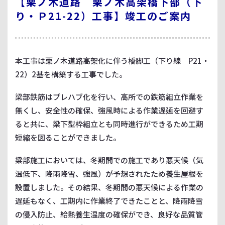
【栗ノ木道路 栗ノ木高架橋下部（下
り・Ｐ21-22）工事】竣工のご案内
本工事は栗ノ木道路高架化に伴う橋脚工（下り線 P21・
22）2基を構築する工事でした。
梁部鉄筋はプレハブ化を行い、高所での鉄筋組立作業を
無くし、安全性の確保、強風時による作業遅延を回避す
ると共に、梁下型枠組立とも同時進行ができるため工期
短縮を図ることができました。
梁部施工においては、冬期間での施工であり悪天候（気
温低下、降雨降雪、強風）が予想されたため養生屋根を
設置しました。その結果、冬期間の悪天候による作業の
遅延もなく、工期内に作業終了できたことと、降雨降雪
の侵入防止、給熱養生温度の確保ができ、良好な品質管