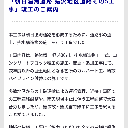
「朝日温海道路 猿沢地区道路その5工
事」竣工のご案内
本工事は朝日温海道路を形成するために、道路部の盛
土、排水構造物の施工を行う工事でした。
工事内容は、路体盛土47,400㎥、排水構造物工一式、コ
ンクリートブロック積工の施工。変更・追加工事にて、
次年度以降の盛土範囲となる箇所のカルバート工、既設
パイプライン付替えの施工です。
多数地区からの土砂運搬による運行管理、近接工事間で
の工程連絡調整や、雨天現場中止に伴う工程調整で大変
苦労しましたが、無事故・無災害で無事に工事を終える
ことができました。
地域の皆様、工事にご協力いただいた全ての皆様に感謝