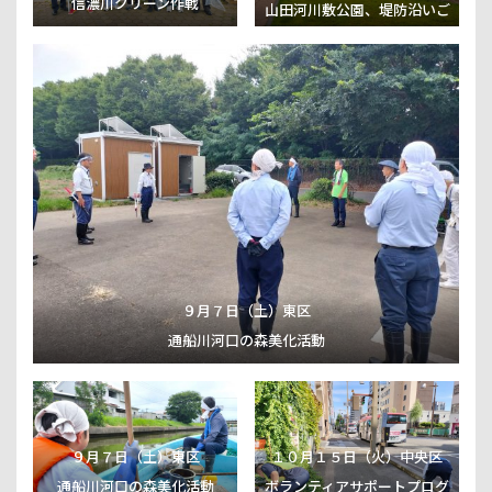
信濃川クリーン作戦
山田河川敷公園、堤防沿いご
み拾い活動
９月７日（土）東区
通船川河口の森美化活動
９月７日（土）東区
１０月１５日（火）中央区
通船川河口の森美化活動
ボランティアサポートプログ