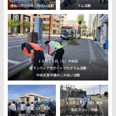
通船川河川内のごみ拾い活動
ラム活動
１０月１５日（火）中央区
ボランティアサポートプログラム活動
中央区東中通のごみ拾い活動
１０月２７日（日）南区
１０月２７日（日）南区
南区クリーン作戦
南区クリーン作戦