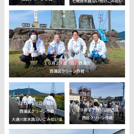
七穂排水路沿い他のごみ拾い
活動
１０月２７日（日）西蒲区
西蒲区クリーン作戦
１０月２７日（日）
１０月２７日（日）西区
西蒲区クリーン作戦
西区クリーン作戦
大通川放水路沿いごみ拾い活
動