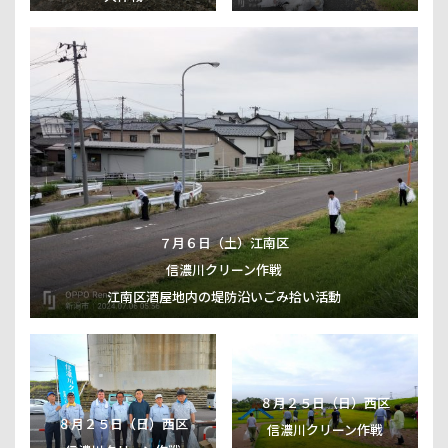
道の駅内の築山公園除草清掃
活動
７月６日（土）江南区
信濃川クリーン作戦
江南区酒屋地内の堤防沿いごみ拾い活動
８月２５日（日）西区
８月２５日（日）西区
信濃川クリーン作戦