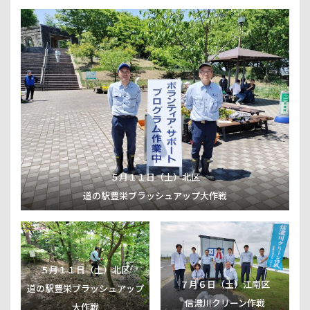
み拾い活動
５月１１日（土）北区
道の駅豊栄ブラッシュアップ大作戦
５月１１日（土）北区
７月６日（土）江南区
道の駅豊栄ブラッシュアップ
信濃川クリーン作戦
大作戦