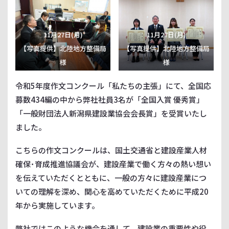
11月27日(月)
11月27日(月)
【写真提供】北陸地方整備局
【写真提供】北陸地方整備局
様
様
令和5年度作文コンクール「私たちの主張」にて、全国応
募数434編の中から弊社社員3名が「全国入賞 優秀賞」
「一般財団法人新潟県建設業協会会長賞」を受賞いたし
ました。
こちらの作文コンクールは、国土交通省と建設産業人材
確保･育成推進協議会が、建設産業で働く方々の熱い想い
を伝えていただくとともに、一般の方々に建設産業につ
いての理解を深め、関心を高めていただくために平成20
年から実施しています。
弊社ではこのような機会を通して、建設業の重要性や役