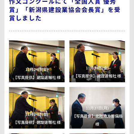
作文コンクールにて「全国入賞 優秀
賞」「新潟県建設業協会会長賞」を受
賞しました
11月24日(金)
11月24日(金)
【写真提供】建設速報社 様
【写真提供】建設速報社 様
11月27日(月)
11月24日(金)
【写真提供】北陸地方整備局
【写真提供】建設速報社 様
様