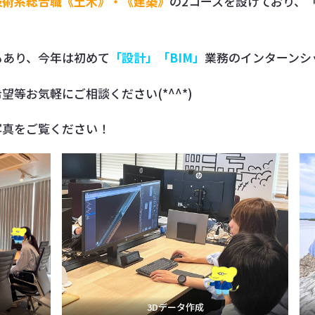
技術系総合職《土木》・《建築》
の2コースを設けており、
もあり、今年は初めて
「設計」「BIM」
業務のインターンシ
等お気軽にご相談ください(*^^*)
写真をご覧ください！
3Dデータ作成