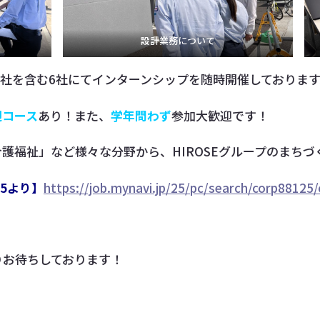
設計業務について
、弊社を含む6社にてインターンシップを随時開催しておりま
迎コース
あり！また、
学年問わず
参加大歓迎です！
福祉」など様々な分野から、HIROSEグループのまちづくり
5より】
https://job.mynavi.jp/25/pc/search/corp88125/
りお待ちしております！