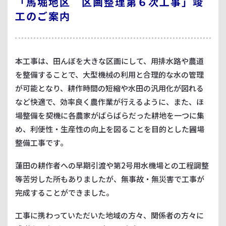
「馬堀地区 区画整理第６次工事」竣
工のご案内
本工事は、田んぼを大きな区画にして、用排水路や農道
を整備することで、大型機械の利用と合理的な水の管理
が可能となり、耕作時間の短縮や水田の汎用化が図れる
など快適で、効率良く農作業が行えるように、また、ほ
場整備を契機に各農家がばらばらだった耕地を一つに集
め、利便性・生産性の向上を図ることを目的とした圃場
整備工事です。
蓮田の耕作者への早期引渡や第2号用水機場との工程調整
等苦労した所もありましたが、無事故・無災害で工事が
完成することができました。
工事に携わっていただいた地域の方々、関係者の方々に