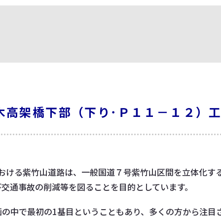
木高架橋下部（下り･Ｐ１１－１２）
における紫竹山道路は、一般国道７号紫竹山区間を立体化す
び交通事故の削減等を図ることを目的としています。
画の中で最初の1基目ということもあり、多くの方から注目