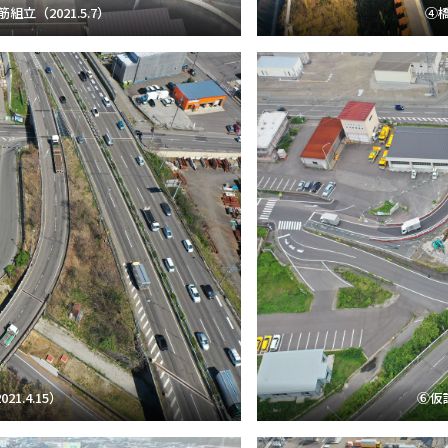
立（2021.5.7）
④橋
1.4.15）
⑥仮設