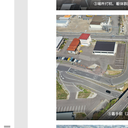
③場所打杭、躯体鉄筋組
⑤着手前（202