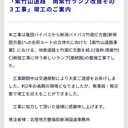
「紫竹山道路 南紫竹ランプ改良その
３工事」竣工のご案内
本工事は亀田バイパスから新潟バイパス竹尾IC方面(新発
田方面)への右折ルートの立体化に向けた【紫竹山道路事
業】における、地表道路と竹尾IC方面を結ぶ(仮称:南紫竹I
C)新設工事に伴う新しいランプ(接続路)の整備工事でし
た。
工事期間中は交通規制により大変ご迷惑をお掛けしま
した。約2年の長期の現場となりましたが、無事故・無災
害で竣工を迎えることができました。
工事に協力して頂いた皆様に感謝申し上げます。
発注者様：北陸地方整備局新潟国道事務所