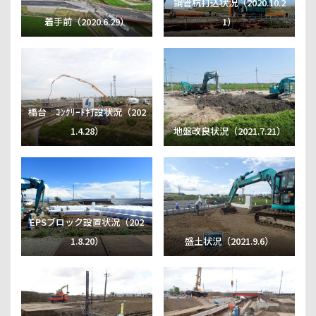
鋼管杭打込状況（2020.10.2
着手前（2020.6.29）
1）
橋台 ｺﾝｸﾘｰﾄ打設状況（202
1.4.28）
地盤改良状況（2021.7.21）
EPSブロック設置状況（202
1.8.20）
盛土状況（2021.9.6）