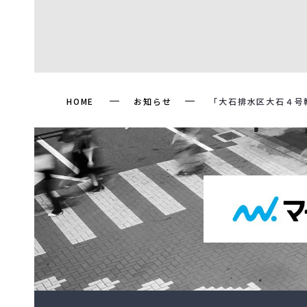
HOME
お知らせ
「大石排水区大石４号