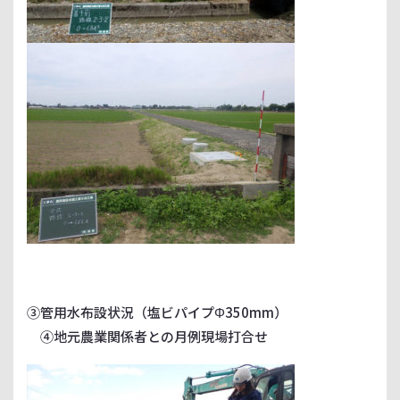
③管用水布設状況（塩ビパイプΦ350mm）
④地元農業関係者との月例現場打合せ