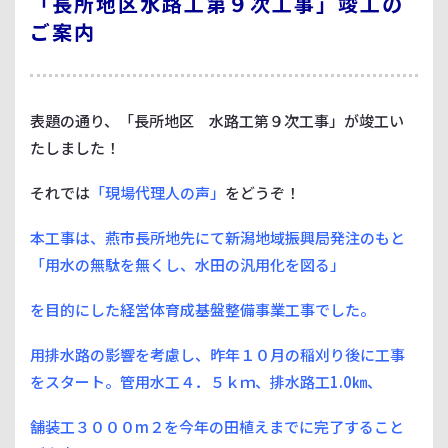
「長所地区水路工第９次工事」竣工の
ご案内
表題の通り、「長所地区 水路工第９次工事」が竣工い
たしました！
それでは
「現場代理人の声」
をどうぞ！
本工事は、燕市長所地先にて新潟地域振興局発注のもと
「用水の無駄を無くし、水田の汎用化を図る」
を目的にした経営体育成基盤整備事業工事でした。
用排水路の影響を考慮し、昨年１０月の稲刈り後に工事
をスタート。管用水工４．５ｋｍ、排水路工1.0㎞、
舗装工３０００m２を今年の田植えまでに完了すること