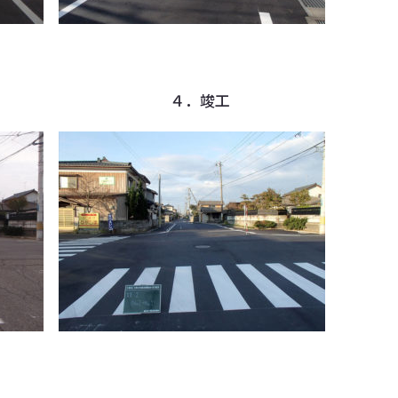
前 ４．竣工