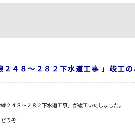
線２４８～２８２下水道工事 」竣工の
幹線２４８～２８２下水道工事」が竣工いたしました。
をどうぞ！