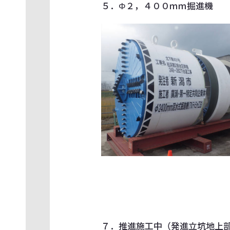
５．Φ２，４００ｍｍ掘
７．推進施工中（発進立坑