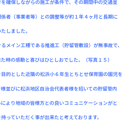
行を確保しながらの施工が条件で、その期間中の交通並
関係者（事業者等）との調整等が約１年４ヶ月と長期に
いたしました。
けるメイン工種である推進工（貯留管敷設）が無事故で、
来た時の感動と喜びはひとしおでした。（写真１５）
を目的とした近隣の松浜小６年生とちとせ保育園の園児を
者様並びに松浜地区自治会代表者様を招いての貯留管内
みにより地域の皆様方との良いコミュニケーションがと
を持っていただく事が出来たと考えております。