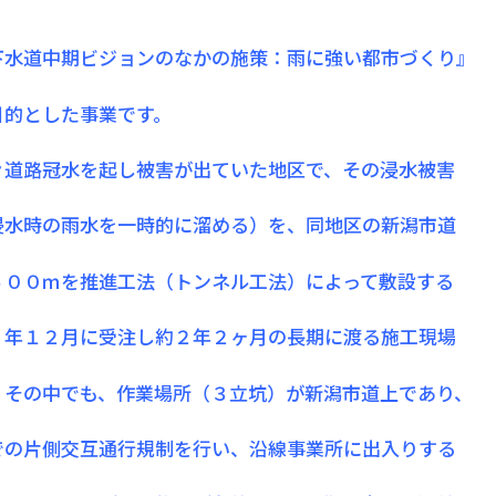
下水道中期ビジョンのなかの施策：雨に強い都市づくり』
目的とした事業です。
々道路冠水を起し被害が出ていた地区で、その浸水被害
浸水時の雨水を一時的に溜める）を、同地区の新潟市道
５００ｍを推進工法（トンネル工法）によって敷設する
６年１２月に受注し約２年２ヶ月の長期に渡る施工現場
。その中でも、作業場所（３立坑）が新潟市道上であり、
での片側交互通行規制を行い、沿線事業所に出入りする