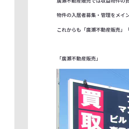
廣瀬不動産販売では収益物件の
物件の入居者募集・管理をメイ
これからも「廣瀬不動産販売」
「廣瀬不動産販売」
動
画
プ
レ
ー
ヤ
ー