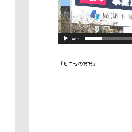
00:00
「ヒロセの賃貸」
動
画
プ
レ
ー
ヤ
ー